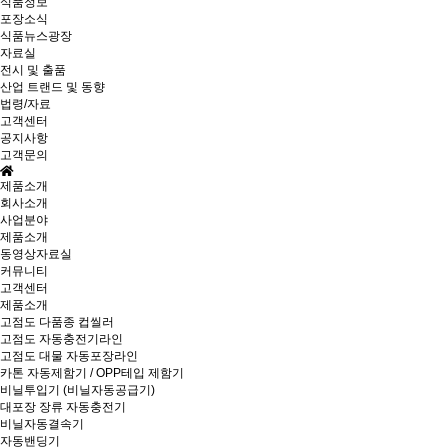
식품정보
포장소식
식품뉴스광장
자료실
전시 및 출품
산업 트랜드 및 동향
법령/자료
고객센터
공지사항
고객문의
제품소개
회사소개
사업분야
제품소개
동영상자료실
커뮤니티
고객센터
제품소개
고점도 다품종 컵씰러
고점도 자동충전기라인
고점도 대물 자동포장라인
카톤 자동제함기 / OPP테입 제함기
비닐투입기 (비닐자동공급기)
대포장 장류 자동충전기
비닐자동결속기
자동밴딩기