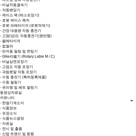
- 비닐자동결속기
- 자동밴딩기
- 케이스 팩 (박스포장기)
- 로봇 케이스 팩커
- 로봇 파레타이저 (로봇적재기)
- 간장 대용량 자동 충전기
- 고점(성)도 자동충전기(원반형)
- 팔레타이저
- 컵씰라
- 반자동 씰링 및 컷팅기
- Gllie라벨기 (Rotary Lable M / C)
- 비닐삼면포장기
- 고점도 자동 포장기
- 과립분말 자동 포장기
- 수동 충전기 (특허등록제품)
- 수동 씰링기
- 유리병 및 페트 씰링기
동영상자료실
커뮤니티
- 한얼기계소식
- 식품정보
- 포장소식
- 식품뉴스광장
- 자료실
- 전시 및 출품
- 산업 트랜드 및 동향