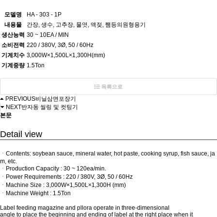
모델명
HA - 303 - 1P
내용물
간장, 생수, 고추장, 물엿, 액젖, 쨈등의원형용기
생산능력
30 ~ 10EA / MIN
소비전력
220 / 380V, 3Ø, 50 / 60Hz
기계치수
3,000W×1,500L×1,300H(mm)
기계중량
1.5Ton
목록으로
PREVIOUS
비닐삼면포장기
NEXT
반자동 씰링 및 컷팅기
본문
Detail view
ㆍContents: soybean sauce, mineral water, hot paste, cooking syrup, fish sauce, ja
m, etc.
ㆍProduction Capacity : 30 ~ 120ea/min.
ㆍPower Requirements : 220 / 380V, 3Ø, 50 / 60Hz
ㆍMachine Size : 3,000W×1,500L×1,300H (mm)
ㆍMachine Weight : 1.5Ton
Label feeding magazine and pllora operate in three-dimensional
angle to place the beginning and ending of label at the right place when it