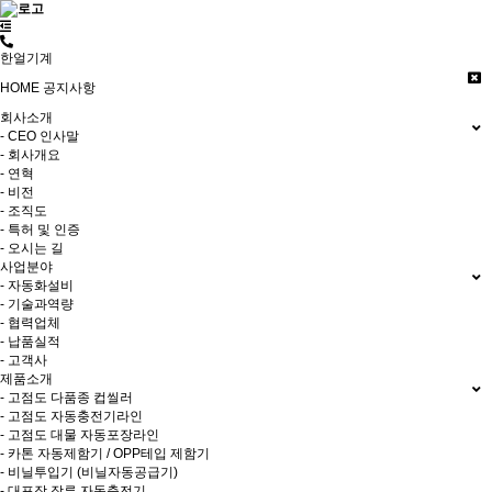
한얼기계
HOME
공지사항
회사소개
- CEO 인사말
- 회사개요
- 연혁
- 비전
- 조직도
- 특허 및 인증
- 오시는 길
사업분야
- 자동화설비
- 기술과역량
- 협력업체
- 납품실적
- 고객사
제품소개
- 고점도 다품종 컵씰러
- 고점도 자동충전기라인
- 고점도 대물 자동포장라인
- 카톤 자동제함기 / OPP테입 제함기
- 비닐투입기 (비닐자동공급기)
- 대포장 장류 자동충전기