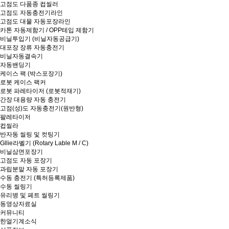
고점도 다품종 컵씰러
고점도 자동충전기라인
고점도 대물 자동포장라인
카톤 자동제함기 / OPP테입 제함기
비닐투입기 (비닐자동공급기)
대포장 장류 자동충전기
비닐자동결속기
자동밴딩기
케이스 팩 (박스포장기)
로봇 케이스 팩커
로봇 파레타이저 (로봇적재기)
간장 대용량 자동 충전기
고점(성)도 자동충전기(원반형)
팔레타이저
컵씰라
반자동 씰링 및 컷팅기
Gllie라벨기 (Rotary Lable M / C)
비닐삼면포장기
고점도 자동 포장기
과립분말 자동 포장기
수동 충전기 (특허등록제품)
수동 씰링기
유리병 및 페트 씰링기
동영상자료실
커뮤니티
한얼기계소식