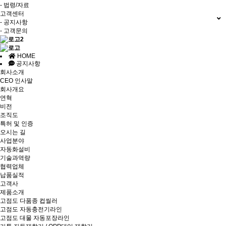
- 법령/자료
고객센터
- 공지사항
- 고객문의
HOME
공지사항
회사소개
CEO 인사말
회사개요
연혁
비전
조직도
특허 및 인증
오시는 길
사업분야
자동화설비
기술과역량
협력업체
납품실적
고객사
제품소개
고점도 다품종 컵씰러
고점도 자동충전기라인
고점도 대물 자동포장라인