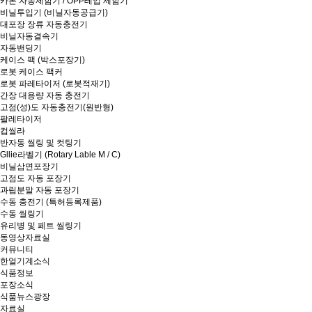
카톤 자동제함기 / OPP테입 제함기
비닐투입기 (비닐자동공급기)
대포장 장류 자동충전기
비닐자동결속기
자동밴딩기
케이스 팩 (박스포장기)
로봇 케이스 팩커
로봇 파레타이저 (로봇적재기)
간장 대용량 자동 충전기
고점(성)도 자동충전기(원반형)
팔레타이저
컵씰라
반자동 씰링 및 컷팅기
Gllie라벨기 (Rotary Lable M / C)
비닐삼면포장기
고점도 자동 포장기
과립분말 자동 포장기
수동 충전기 (특허등록제품)
수동 씰링기
유리병 및 페트 씰링기
동영상자료실
커뮤니티
한얼기계소식
식품정보
포장소식
식품뉴스광장
자료실