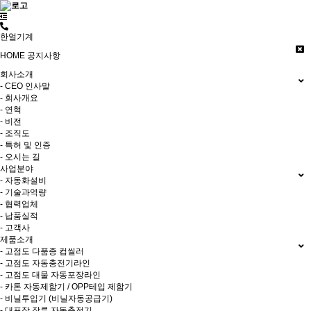
한얼기계
HOME
공지사항
회사소개
- CEO 인사말
- 회사개요
- 연혁
- 비전
- 조직도
- 특허 및 인증
- 오시는 길
사업분야
- 자동화설비
- 기술과역량
- 협력업체
- 납품실적
- 고객사
제품소개
- 고점도 다품종 컵씰러
- 고점도 자동충전기라인
- 고점도 대물 자동포장라인
- 카톤 자동제함기 / OPP테입 제함기
- 비닐투입기 (비닐자동공급기)
- 대포장 장류 자동충전기