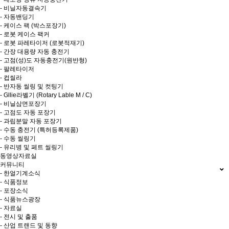
- 비닐자동결속기
- 자동밴딩기
- 케이스 팩 (박스포장기)
- 로봇 케이스 팩커
- 로봇 파레타이저 (로봇적재기)
- 간장 대용량 자동 충전기
- 고점(성)도 자동충전기(원반형)
- 팔레타이저
- 컵씰라
- 반자동 씰링 및 컷팅기
- Gllie라벨기 (Rotary Lable M / C)
- 비닐삼면포장기
- 고점도 자동 포장기
- 과립분말 자동 포장기
- 수동 충전기 (특허등록제품)
- 수동 씰링기
- 유리병 및 페트 씰링기
동영상자료실
커뮤니티
- 한얼기계소식
- 식품정보
- 포장소식
- 식품뉴스광장
- 자료실
- 전시 및 출품
- 산업 트랜드 및 동향