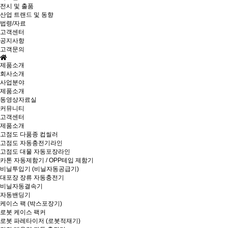
전시 및 출품
산업 트랜드 및 동향
법령/자료
고객센터
공지사항
고객문의
제품소개
회사소개
사업분야
제품소개
동영상자료실
커뮤니티
고객센터
제품소개
고점도 다품종 컵씰러
고점도 자동충전기라인
고점도 대물 자동포장라인
카톤 자동제함기 / OPP테입 제함기
비닐투입기 (비닐자동공급기)
대포장 장류 자동충전기
비닐자동결속기
자동밴딩기
케이스 팩 (박스포장기)
로봇 케이스 팩커
로봇 파레타이저 (로봇적재기)