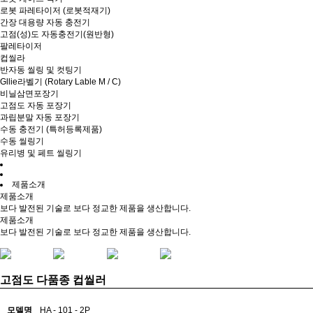
로봇 파레타이저 (로봇적재기)
간장 대용량 자동 충전기
고점(성)도 자동충전기(원반형)
팔레타이저
컵씰라
반자동 씰링 및 컷팅기
Gllie라벨기 (Rotary Lable M / C)
비닐삼면포장기
고점도 자동 포장기
과립분말 자동 포장기
수동 충전기 (특허등록제품)
수동 씰링기
유리병 및 페트 씰링기
제품소개
제품소개
보다 발전된 기술로 보다 정교한 제품을 생산합니다.
제품소개
보다 발전된 기술로 보다 정교한 제품을 생산합니다.
고점도 다품종 컵씰러
모델명
HA - 101 - 2P