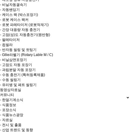
- 비닐자동결속기
- 자동밴딩기
- 케이스 팩 (박스포장기)
- 로봇 케이스 팩커
- 로봇 파레타이저 (로봇적재기)
- 간장 대용량 자동 충전기
- 고점(성)도 자동충전기(원반형)
- 팔레타이저
- 컵씰라
- 반자동 씰링 및 컷팅기
- Gllie라벨기 (Rotary Lable M / C)
- 비닐삼면포장기
- 고점도 자동 포장기
- 과립분말 자동 포장기
- 수동 충전기 (특허등록제품)
- 수동 씰링기
- 유리병 및 페트 씰링기
동영상자료실
커뮤니티
- 한얼기계소식
- 식품정보
- 포장소식
- 식품뉴스광장
- 자료실
- 전시 및 출품
- 산업 트랜드 및 동향