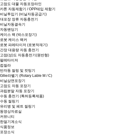
고점도 대물 자동포장라인
카톤 자동제함기 / OPP테입 제함기
비닐투입기 (비닐자동공급기)
대포장 장류 자동충전기
비닐자동결속기
자동밴딩기
케이스 팩 (박스포장기)
로봇 케이스 팩커
로봇 파레타이저 (로봇적재기)
간장 대용량 자동 충전기
고점(성)도 자동충전기(원반형)
팔레타이저
컵씰라
반자동 씰링 및 컷팅기
Gllie라벨기 (Rotary Lable M / C)
비닐삼면포장기
고점도 자동 포장기
과립분말 자동 포장기
수동 충전기 (특허등록제품)
수동 씰링기
유리병 및 페트 씰링기
동영상자료실
커뮤니티
한얼기계소식
식품정보
포장소식