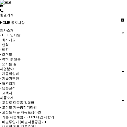
한얼기계
HOME
공지사항
회사소개
- CEO 인사말
- 회사개요
- 연혁
- 비전
- 조직도
- 특허 및 인증
- 오시는 길
사업분야
- 자동화설비
- 기술과역량
- 협력업체
- 납품실적
- 고객사
제품소개
- 고점도 다품종 컵씰러
- 고점도 자동충전기라인
- 고점도 대물 자동포장라인
- 카톤 자동제함기 / OPP테입 제함기
- 비닐투입기 (비닐자동공급기)
- 대포장 장류 자동충전기