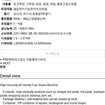
내용물
초고추장, 고추장, 된장, 쌈장, 케찹, 쨈등고점도제품
포장재질
열접착이가능한연포장재질
용기
정사각, 직사각,원형등P/P용기
충전함량
500g ~ 3kg(고정함량선택
포장열수
2 ~ 4열
생산능력
20 ~ 40EA / MIN
소비전력
220 / 380V, 3Ø, 50 / 60HZ또는바이어요구사항
기계중량
1.5 ~ 2.5TON
기계SIZE
1,500W×9,000L×2,500H(mm)
목록으로
PREVIOUS
고점도 자동충전기라인
NEXT
본문
Detail view
High Viscosity All Variety Cup Sealer Machine
ㆍContents : high-viscosity products such as vinegar-hot paste, hot paste, soybean
paste, wrapping sauce, ketchup, jam, etc.
ㆍPackage Materia l: soft material that can be sealed by heat.
ㆍContainer : P/P container of square, rectangular and round shape.