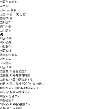
식품뉴스광장
자료실
전시 및 출품
산업 트랜드 및 동향
법령/자료
고객센터
공지사항
고객문의
제품소개
회사소개
사업분야
제품소개
동영상자료실
커뮤니티
고객센터
제품소개
고점도 다품종 컵씰러
고점도 자동충전기라인
고점도 대물 자동포장라인
카톤 자동제함기 / OPP테입 제함기
비닐투입기 (비닐자동공급기)
대포장 장류 자동충전기
비닐자동결속기
자동밴딩기
케이스 팩 (박스포장기)
로봇 케이스 팩커